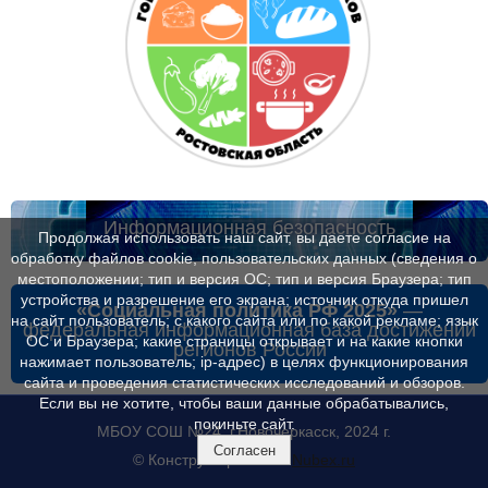
Информационная безопасность
Продолжая использовать наш сайт, вы даете согласие на
обработку файлов cookie, пользовательских данных (сведения о
местоположении; тип и версия ОС; тип и версия Браузера; тип
устройства и разрешение его экрана; источник откуда пришел
«Социальная политика РФ 2025»
—
на сайт пользователь; с какого сайта или по какой рекламе; язык
федеральная информационная база достижений
ОС и Браузера; какие страницы открывает и на какие кнопки
регионов России
нажимает пользователь; ip-адрес) в целях функционирования
сайта и проведения статистических исследований и обзоров.
Если вы не хотите, чтобы ваши данные обрабатывались,
покиньте сайт.
МБОУ СОШ №24, г.Новочеркасск, 2024 г.
Согласен
© Конструктор сайтов
Nubex.ru