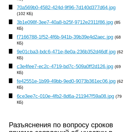
70a569b0-4582-424d-9f96-7d140d377d64.jpg
(102 КБ)
3b1e098f-3ee7-40a8-b25f-9712e2311f86.jpg
(85
КБ)
f7166788-1f52-4f6b-941b-39b39e4d2aec.jpg
(68
КБ)
9e01cba3-bdc6-471e-8e0a-236b352d46df.jpg
(62
КБ)
c3e4fee7-ec2c-4719-bd7c-509a0ff2d126.jpg
(69
КБ)
fe42551e-1b99-49bb-9ed0-9073b361ec06.jpg
(62
КБ)
6ce3ee7c-010e-4fb2-8d6a-211947f59a08.jpg
(79
КБ)
Разъяснения по вопросу сроков