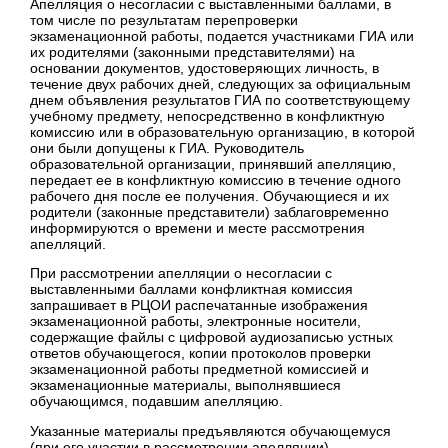
Апелляция о несогласии с выставленными баллами, в
том числе по результатам перепроверки
экзаменационной работы, подается участниками ГИА или
их родителями (законными представителями) на
основании документов, удостоверяющих личность, в
течение двух рабочих дней, следующих за официальным
днем объявления результатов ГИА по соответствующему
учебному предмету, непосредственно в конфликтную
комиссию или в образовательную организацию, в которой
они были допущены к ГИА. Руководитель
образовательной организации, принявший апелляцию,
передает ее в конфликтную комиссию в течение одного
рабочего дня после ее получения. Обучающиеся и их
родители (законные представители) заблаговременно
информируются о времени и месте рассмотрения
апелляций.
При рассмотрении апелляции о несогласии с
выставленными баллами конфликтная комиссия
запрашивает в РЦОИ распечатанные изображения
экзаменационной работы, электронные носители,
содержащие файлы с цифровой аудиозаписью устных
ответов обучающегося, копии протоколов проверки
экзаменационной работы предметной комиссией и
экзаменационные материалы, выполнявшиеся
обучающимся, подавшим апелляцию.
Указанные материалы предъявляются обучающемуся
(при его участии в рассмотрении апелляции).