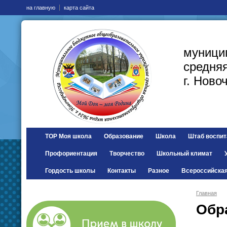
на главную
карта сайта
муници
средня
г. Ново
ТОР Моя школа
Образование
Школа
Штаб воспит
Профориентация
Творчество
Школьный климат
Гордость школы
Контакты
Разное
Всероссийска
Главная
Обр