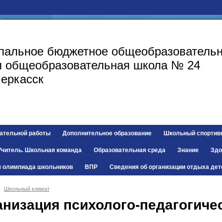
пальное бюджетное общеобразовательн
я общеобразовательная
школа № 24
черкасск
ательной работы
Дополнительное образование
Школьный спортив
Учитель. Школьная команда
Образовательная среда
Знание
Здо
я олимпиада школьников
ВПР
Сведения об организации отдыха дет
Школьный климат
анизация психолого-педагогиче