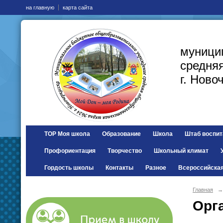
на главную
карта сайта
муници
средня
г. Ново
ТОР Моя школа
Образование
Школа
Штаб воспит
Профориентация
Творчество
Школьный климат
Гордость школы
Контакты
Разное
Всероссийска
Главная
→
Орг