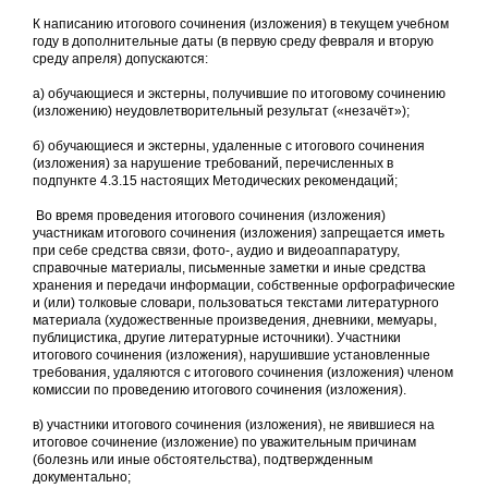
К написанию итогового сочинения (изложения) в текущем учебном
году в дополнительные даты (в первую среду февраля и вторую
среду апреля) допускаются:
а) обучающиеся и экстерны, получившие по итоговому сочинению
(изложению) неудовлетворительный результат («незачёт»);
б) обучающиеся и экстерны, удаленные с итогового сочинения
(изложения) за нарушение требований, перечисленных в
подпункте 4.3.15 настоящих Методических рекомендаций;
Во время проведения итогового сочинения (изложения)
участникам итогового сочинения (изложения) запрещается иметь
при себе средства связи, фото-, аудио и видеоаппаратуру,
справочные материалы, письменные заметки и иные средства
хранения и передачи информации, собственные орфографические
и (или) толковые словари, пользоваться текстами литературного
материала (художественные произведения, дневники, мемуары,
публицистика, другие литературные источники). Участники
итогового сочинения (изложения), нарушившие установленные
требования, удаляются с итогового сочинения (изложения) членом
комиссии по проведению итогового сочинения (изложения).
в) участники итогового сочинения (изложения), не явившиеся на
итоговое сочинение (изложение) по уважительным причинам
(болезнь или иные обстоятельства), подтвержденным
документально;