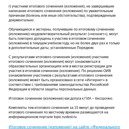
г) участники итогового сочинения (изложения), не завершившие
написание итогового сочинения (изложения) по уважительным
причинам (болезнь или иные обстоятельства), подтвержденным
документально.
Обучающиеся и экстерны, получившие по итоговому сочинению
(изложению) неудовлетворительный результат («незачет»), могут
быть повторно допущены к участию в итоговом сочинении
(изложении) в текущем учебном году, но не более двух раз и только
в дополнительные даты, установленные Порядком.
С результатами итогового сочинения (изложения) участники
итогового сочинения (изложения) могут ознакомиться в
образовательных организациях или в местах регистрации для
участия в итоговом сочинении (изложении). По решению ОИВ
ознакомление участников с результатами итогового сочинения
(изложения) может быть организовано в сети «Интернет» в
соответствии с требованиями законодательства Российской
Федерации в области защиты персональных данных.
Итоговое сочинение (изложение) как допуск к ГИА – бессрочно.
Комплекты тем итогового сочинения за 15 минут до проведения
итогового сочинения по местному времени размещаются на
информационном портале topic.rustest.ru.
Итоговое сочинение (изложение) на сайте «Федерального