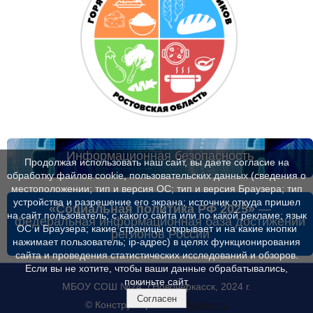
Информационная безопасность
Продолжая использовать наш сайт, вы даете согласие на
обработку файлов cookie, пользовательских данных (сведения о
местоположении; тип и версия ОС; тип и версия Браузера; тип
устройства и разрешение его экрана; источник откуда пришел
«Социальная политика РФ 2025»
—
на сайт пользователь; с какого сайта или по какой рекламе; язык
федеральная информационная база достижений
ОС и Браузера; какие страницы открывает и на какие кнопки
регионов России
нажимает пользователь; ip-адрес) в целях функционирования
сайта и проведения статистических исследований и обзоров.
Если вы не хотите, чтобы ваши данные обрабатывались,
покиньте сайт.
МБОУ СОШ №24, г.Новочеркасск, 2024 г.
Согласен
© Конструктор сайтов
Nubex.ru